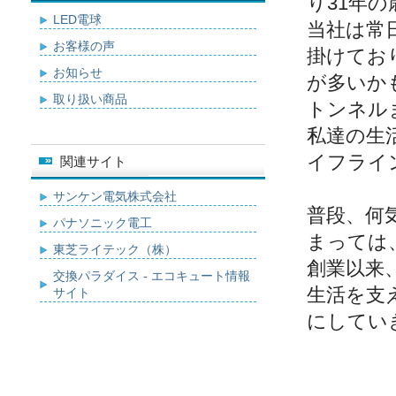
り31年
LED電球
当社は常
お客様の声
掛けてお
お知らせ
が多いか
取り扱い商品
トンネル
私達の生
イフライ
関連サイト
サンケン電気株式会社
普段、何
パナソニック電工
まっては
東芝ライテック（株）
創業以来
交換パラダイス - エコキュート情報
生活を支
サイト
にしてい